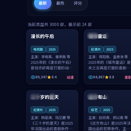
最新
最热
评分
99:16
99:52
当前类型共
3000
部，展示前
24
部
漫长的午后
城市童话
中国
高分
美国
院线
电视剧
2025
纪录片
2025
主演：
李宥真、谢承南 等
主演：
蒋知南、金泰浩 等
2025年的《漫长的午后》
2025年的《城市童话》是
是钱亦舒再度打磨的动漫
余之言再度打磨的喜剧佳
佳作。中国大陆的取景与
作。美国的取景与历史战
89,347
8.4
84,867
8.8
动漫
喜
海岛日常的氛围相互成
争的氛围相互成就，蒋知
就，李宥真与谢承南的对
南与金泰浩的对手戏自然
99:12
99:48
手戏自然克制，让整部影
克制，让整部影片在悬念
片在悬念与...
与温度之...
三十岁的夏天
远方有山
法国
4K
法国
独播
纪录片
2025
综艺
2025
主演：
韩星澜、陆见鹿 等
主演：
赵砚青、颜以南 等
《三十岁的夏天》是2025
《远方有山》是2025年法
年法国出品的喜剧新作，
国出品的犯罪新作，主创