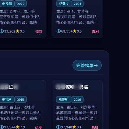
电视剧
2022
纪录片
2024
主演：
刘亦菲、周迅 等
主演：
张译、黄渤 等
星河列车是一部以惊悚为
暗夜审判是一部以喜剧为
核心的影视作品，围绕危
核心的影视作品，围绕危
机、反转与人物成长展
机、反转与人物成长展
33,202
9.5
68,994
9.5
惊悚
喜剧
开，整体节奏紧凑，值得
开，整体节奏紧凑，值得
推荐观看。
推荐观看。
完整榜单
99:01
99:19
迷城证词
危城惊魂·典藏
中国
连载中
韩国
杜比
电视剧
2015
电视剧
2016
主演：
雷佳音、汤唯 等
主演：
雷佳音、刘亦菲 等
迷城证词是一部以动漫为
危城惊魂·典藏是一部以
核心的影视作品，围绕危
悬疑为核心的影视作品，
机、反转与人物成长展
围绕危机、反转与人物成
97,944
7.9
97,940
9.1
动漫
悬疑
开，整体节奏紧凑，值得
长展开，整体节奏紧凑，