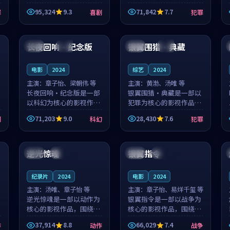
泰国的城市气质与母女情
台湾的城市气质与异国相
95,324
9.3
71,842
7.7
罪
喜剧
犯罪
深的人物心境共同构筑了
遇的人物心境共同构筑了
影片基调。顾予安、戚南
影片基调。山下凉太、沈
99:07
99:14
柯用细腻的表演撑起整部
知韵用细腻的表演撑起整
喜剧电影...
部犯罪电...
长夜回响·纪念版
银翼围猎·典藏
泰国
高分
法国
独播
电影
2024
综艺
2024
主演：
章子怡、梁朝伟 等
主演：
黄渤、汤唯 等
长夜回响·纪念版是一部
银翼围猎·典藏是一部以
以科幻为核心的影视作
犯罪为核心的影视作品，
品，围绕危机、反转与人
围绕危机、反转与人物成
71,203
9.0
28,430
7.6
剧
科幻
犯罪
物成长展开，整体节奏紧
长展开，整体节奏紧凑，
凑，值得推荐观看。
值得推荐观看。
99:32
99:26
逆光惊魂
银翼指令
日本
连载中
日本
连载中
纪录片
2024
电影
2024
主演：
汤唯、章子怡 等
主演：
章子怡、易烊千玺 等
逆光惊魂是一部以动作为
银翼指令是一部以战争为
核心的影视作品，围绕危
核心的影视作品，围绕危
机、反转与人物成长展
机、反转与人物成长展
37,914
8.8
66,029
7.4
作
动作
战争
开，整体节奏紧凑，值得
开，整体节奏紧凑，值得