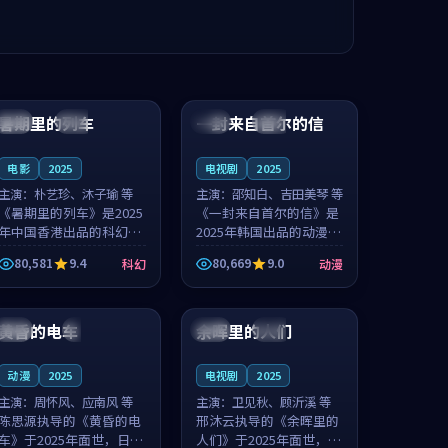
99:24
99:36
暑期里的列车
一封来自首尔的信
中国
杜比
韩国
热播
电影
2025
电视剧
2025
主演：
朴艺珍、沐子瑜 等
主演：
邵知白、吉田美琴 等
《暑期里的列车》是2025
《一封来自首尔的信》是
年中国香港出品的科幻新
2025年韩国出品的动漫新
作，主创团队希望用城市
作，主创团队希望用高考
80,581
9.4
80,669
9.0
科幻
动漫
夜归人的故事让观众停下
往事的故事让观众停下来
来想一想。朴艺珍领衔，
想一想。邵知白领衔，吉
99:20
99:56
沐子瑜担任重要角色，郑
田美琴担任重要角色，谢
书延的叙...
承南的叙...
黄昏的电车
余晖里的人们
日本
4K
泰国
完结
动漫
2025
电视剧
2025
主演：
周怀风、应南风 等
主演：
卫见秋、顾沂溪 等
陈思源执导的《黄昏的电
邢沐云执导的《余晖里的
车》于2025年面世，日本
人们》于2025年面世，泰