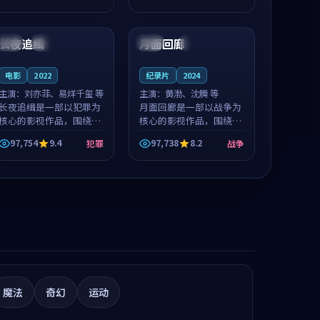
推荐观看。
值得推荐观看。
99:17
89:45
长夜追缉
月面回廊
英国
连载中
英国
完结
电影
2022
纪录片
2024
主演：
刘亦菲、易烊千玺 等
主演：
黄渤、沈腾 等
长夜追缉是一部以犯罪为
月面回廊是一部以战争为
核心的影视作品，围绕危
核心的影视作品，围绕危
机、反转与人物成长展
机、反转与人物成长展
97,754
9.4
97,738
8.2
犯罪
战争
开，整体节奏紧凑，值得
开，整体节奏紧凑，值得
推荐观看。
推荐观看。
魔法
奇幻
运动