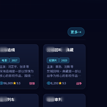
更多
99:41
98:28
深海追缉
焚城回响·典藏
中国
4K
英国
杜比
电影
2017
纪录片
2023
主演：
河正宇、张译 等
主演：
黄渤、沈腾 等
深海追缉是一部以惊悚为
焚城回响·典藏是一部以
核心的影视作品，围绕危
战争为核心的影视作品，
机、反转与人物成长展
围绕危机、反转与人物成
96,009
9.5
8,293
9.5
惊悚
战争
开，整体节奏紧凑，值得
长展开，整体节奏紧凑，
推荐观看。
值得推荐观看。
99:36
99:18
星河列车
暗夜审判
泰国
杜比
泰国
完结