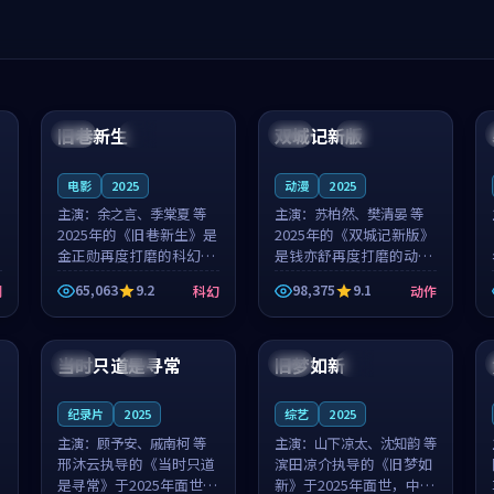
99:04
99:40
旧巷新生
双城记新版
英国
完结
中国
独播
电影
2025
动漫
2025
主演：
余之言、季棠夏 等
主演：
苏柏然、樊清晏 等
2025年的《旧巷新生》是
2025年的《双城记新版》
金正勋再度打磨的科幻佳
是钱亦舒再度打磨的动作
作。英国的取景与雨夜物
佳作。中国大陆的取景与
65,063
9.2
98,375
9.1
剧
科幻
动作
语的氛围相互成就，余之
沙漠探险的氛围相互成
言与季棠夏的对手戏自然
就，苏柏然与樊清晏的对
99:32
99:08
克制，让整部影片在悬念
手戏自然克制，让整部影
与温度之...
片在悬念与...
当时只道是寻常
旧梦如新
泰国
杜比
中国
高分
纪录片
2025
综艺
2025
主演：
顾予安、戚南柯 等
主演：
山下凉太、沈知韵 等
邢沐云执导的《当时只道
滨田凉介执导的《旧梦如
是寻常》于2025年面世，
新》于2025年面世，中国