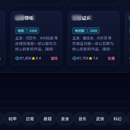
筑了影片基调。莫如初、
就，苏柏然与樊清晏的对
99:25
93:58
林星桥用细腻的表演撑起
手戏自然克制，让整部影
整部科幻电影...
片在悬念与...
迷城惊魂
焚城证词
美国
高分
中国
杜比
电影
2018
电视剧
2020
主演：
河正宇、木村拓哉 等
主演：
雷佳音、刘亦菲 等
迷城惊魂是一部以冒险为
焚城证词是一部以犯罪为
核心的影视作品，围绕危
核心的影视作品，围绕危
机、反转与人物成长展
机、反转与人物成长展
97,858
8.4
97,758
7.0
情
冒险
犯罪
开，整体节奏紧凑，值得
开，整体节奏紧凑，值得
推荐观看。
推荐观看。
机甲
日常
悬疑
美食
音乐
武侠
科幻