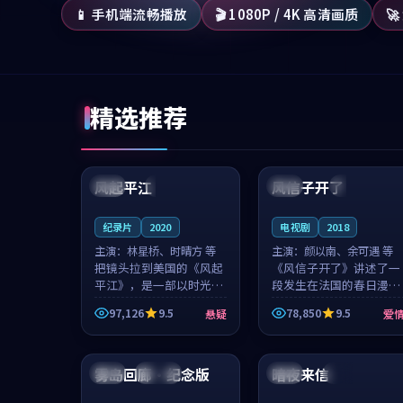
📱 手机端流畅播放
🎬 1080P / 4K 高清画质

精选推荐
99:07
99:21
风起平江
风信子开了
美国
完结
法国
4K
纪录片
2020
电视剧
2018
主演：
林星桥、时晴方 等
主演：
颜以南、余可遇 等
把镜头拉到美国的《风起
《风信子开了》讲述了一
平江》，是一部以时光记
段发生在法国的春日漫步
忆为底色的悬疑作品。林
故事。颜以南饰演的主角
97,126
9.5
78,850
9.5
悬疑
爱
星桥和时晴方贡献了2020
与余可遇的角色因一场意
年颇受关注的合作演出，
外卷入更深的纠葛，爱情
99:45
99:01
影片在情感层次与现实质
元素贯穿始终，节奏稳健
感之间游...
而富有张力，...
雾岛回廊·纪念版
暗夜来信
中国
连载中
美国
完结