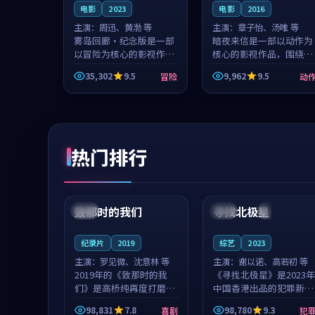
电影
2023
电影
2016
主演：
周迅、黄渤 等
主演：
章子怡、汤唯 等
雾岛回廊·纪念版是一部
暗夜来信是一部以动作为
以冒险为核心的影视作
核心的影视作品，围绕危
品，围绕危机、反转与人
机、反转与人物成长展
35,302
9.5
9,962
9.5
冒险
动
物成长展开，整体节奏紧
开，整体节奏紧凑，值得
凑，值得推荐观看。
推荐观看。
热门排行
99:22
99:18
致那时的我们
寻找北极星
中国
4K
中国
4K
纪录片
2019
综艺
2023
主演：
罗见微、沈意林 等
主演：
谢以诺、高若初 等
2019年的《致那时的我
《寻找北极星》是2023年
们》是高桥纯再度打磨的
中国香港出品的犯罪新
喜剧佳作。中国大陆的取
作，主创团队希望用公路
98,831
7.8
98,780
9.3
喜剧
犯
景与都市寓言的氛围相互
冒险的故事让观众停下来