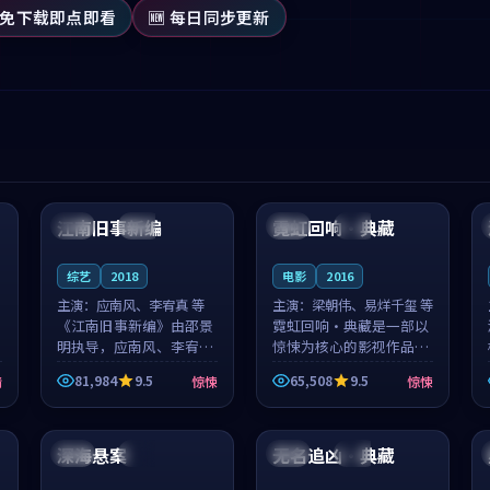
 免下载即点即看
🆕 每日同步更新
99:53
99:00
江南旧事新编
霓虹回响·典藏
日本
院线
中国
独播
综艺
2018
电影
2016
主演：
应南风、李宥真 等
主演：
梁朝伟、易烊千玺 等
《江南旧事新编》由邵景
霓虹回响·典藏是一部以
明执导，应南风、李宥真
惊悚为核心的影视作品，
领衔主演，是一部2018年
围绕危机、反转与人物成
81,984
9.5
65,508
9.5
情
惊悚
惊悚
上映的日本惊悚综艺。影
长展开，整体节奏紧凑，
片以邻里温情为切入，呈
值得推荐观看。
99:56
99:35
现一段从初遇到告别都浸
着真实情...
深海悬案
无名追凶·典藏
中国
热播
泰国
杜比