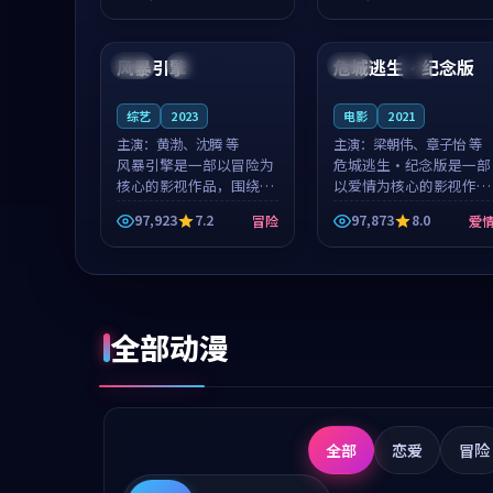
成就，罗见微与沈意林的
想一想。谢以诺领衔，高
99:30
90:55
对手戏自然克制，让整部
若初担任重要角色，戚南
影片在悬念...
柯的叙事节...
风暴引擎
危城逃生·纪念版
泰国
连载中
法国
院线
综艺
2023
电影
2021
主演：
黄渤、沈腾 等
主演：
梁朝伟、章子怡 等
风暴引擎是一部以冒险为
危城逃生·纪念版是一部
核心的影视作品，围绕危
以爱情为核心的影视作
机、反转与人物成长展
品，围绕危机、反转与人
97,923
7.2
97,873
8.0
冒险
爱
开，整体节奏紧凑，值得
物成长展开，整体节奏紧
推荐观看。
凑，值得推荐观看。
全部动漫
全部
恋爱
冒险