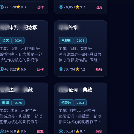
的城市气质与渔村故事的
国的城市气质与小镇生活
77,528
8.3
74,053
9.2
动作
动漫
人物心境共同构筑了影片
的人物心境共同构筑了影
基调。周怀风、应南风用
片基调。卫见秋、顾沂溪
99:06
99:41
细腻的表演撑起整部动作
用细腻的表演撑起整部动
电影，剧...
漫电影，...
断桥审判·纪念版
深海终章
法国
院线
英国
高分
综艺
2024
电视剧
2024
主演：
汤唯、木村拓哉 等
主演：
汤唯、黄渤 等
断桥审判·纪念版是一部
深海终章是一部以悬疑为
以动作为核心的影视作
核心的影视作品，围绕危
品，围绕危机、反转与人
机、反转与人物成长展
49,822
6.6
80,794
7.2
动作
悬疑
物成长展开，整体节奏紧
开，整体节奏紧凑，值得
凑，值得推荐观看。
推荐观看。
99:22
99:46
危城边界·典藏
终局证词·典藏
韩国
连载中
中国
4K
动漫
2024
纪录片
2024
主演：
沈腾、河正宇 等
主演：
刘亦菲、汤唯 等
危城边界·典藏是一部以
终局证词·典藏是一部以
犯罪为核心的影视作品，
惊悚为核心的影视作品，
围绕危机、反转与人物成
围绕危机、反转与人物成
14,618
8.6
86,147
8.7
犯罪
惊悚
长展开，整体节奏紧凑，
长展开，整体节奏紧凑，