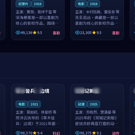
纪录片
2016
电影
2016
主演：
黄渤、易烊千玺 等
主演：
木村拓哉、雷佳音 等
深海悬案是一部以喜剧为
无名追凶·典藏是一部以
核心的影视作品，围绕危
喜剧为核心的影视作品，
机、反转与人物成长展
围绕危机、反转与人物成
49,136
9.5
23,305
9.5
作
喜剧
喜剧
开，整体节奏紧凑，值得
长展开，整体节奏紧凑，
推荐观看。
值得推荐观看。
99:44
99:40
草木皆兵：边境
双城记新版
泰国
独播
中国
独播
电影
2021
动漫
2025
主演：
莫如初、林星桥 等
主演：
苏柏然、樊清晏 等
邢沐云执导的《草木皆
2025年的《双城记新版》
兵：边境》于2021年面
是钱亦舒再度打磨的动作
世，泰国的城市气质与校
佳作。中国大陆的取景与
98,570
9.4
98,375
9.1
罪
科幻
动作
园青春的人物心境共同构
沙漠探险的氛围相互成