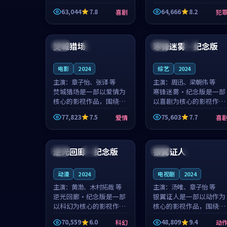
主创团队希望用深夜电台
团队希望用高校追梦的故
63,044
7.8
64,666
8.2
喜剧
犯
的故事让观众停下来想一
事让观众停下来想一想。
想。韩星澜领衔，陆见鹿
赵砚青领衔，颜以南担任
99:12
99:50
担任重要角色，山田纯一
重要角色，山田纯一的叙
的叙事节...
事节奏一...
焚城猎场
寒锋迷雾·纪念版
泰国
杜比
日本
高分
电影
2024
综艺
2024
主演：
章子怡、张译 等
主演：
周迅、梁朝伟 等
焚城猎场是一部以爱情为
寒锋迷雾·纪念版是一部
核心的影视作品，围绕危
以喜剧为核心的影视作
机、反转与人物成长展
品，围绕危机、反转与人
77,823
7.5
75,603
7.7
爱情
喜
开，整体节奏紧凑，值得
物成长展开，整体节奏紧
推荐观看。
凑，值得推荐观看。
92:05
99:15
逆光回廊·纪念版
银翼证人
泰国
高分
中国
杜比
动漫
2024
电视剧
2024
主演：
黄渤、木村拓哉 等
主演：
汤唯、章子怡 等
逆光回廊·纪念版是一部
银翼证人是一部以动作为
以科幻为核心的影视作
核心的影视作品，围绕危
品，围绕危机、反转与人
机、反转与人物成长展
70,559
6.0
48,809
9.4
科幻
动
物成长展开，整体节奏紧
开，整体节奏紧凑，值得