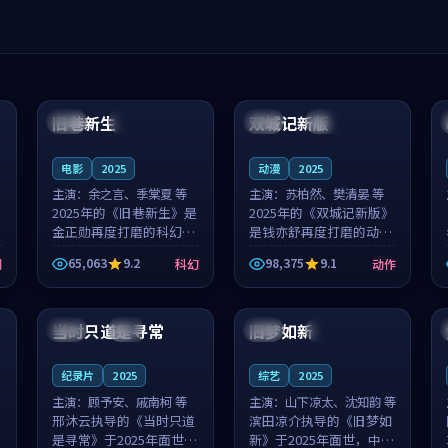
99:04
99:40
旧巷新生
双城记新版
英国
完结
中国
独播
电影
2025
动漫
2025
主演：
余之言、季棠夏 等
主演：
苏柏然、樊清晏 等
2025年的《旧巷新生》是
2025年的《双城记新版》
金正勋再度打磨的科幻佳
是钱亦舒再度打磨的动作
作。英国的取景与雨夜物
佳作。中国大陆的取景与
65,063
9.2
98,375
9.1
剧
科幻
动作
语的氛围相互成就，余之
沙漠探险的氛围相互成
言与季棠夏的对手戏自然
就，苏柏然与樊清晏的对
99:32
99:08
克制，让整部影片在悬念
手戏自然克制，让整部影
与温度之...
片在悬念与...
当时只道是寻常
旧梦如新
泰国
杜比
中国
高分
纪录片
2025
综艺
2025
主演：
顾予安、戚南柯 等
主演：
山下凉太、沈知韵 等
邢沐云执导的《当时只道
滨田凉介执导的《旧梦如
是寻常》于2025年面世，
新》于2025年面世，中国