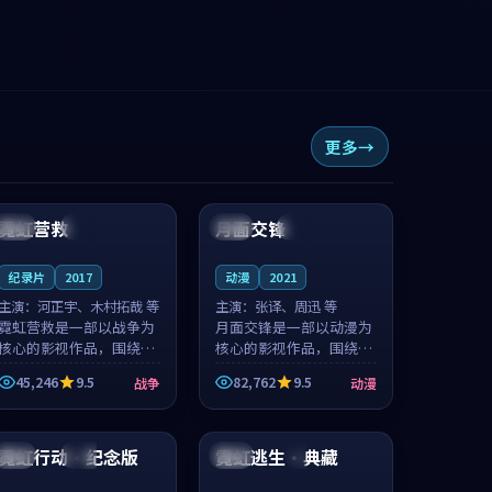
更多
99:23
92:59
霓虹营救
月面交锋
日本
院线
韩国
高分
纪录片
2017
动漫
2021
主演：
河正宇、木村拓哉 等
主演：
张译、周迅 等
霓虹营救是一部以战争为
月面交锋是一部以动漫为
核心的影视作品，围绕危
核心的影视作品，围绕危
机、反转与人物成长展
机、反转与人物成长展
45,246
9.5
82,762
9.5
战争
动漫
开，整体节奏紧凑，值得
开，整体节奏紧凑，值得
推荐观看。
推荐观看。
99:50
93:18
霓虹行动·纪念版
霓虹逃生·典藏
泰国
杜比
日本
4K