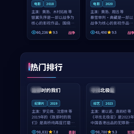
电影
2018
电影
2020
主演：
黄渤、木村拓哉 等
主演：
黄渤、周迅 等
银翼失序是一部以战争为
暴雪审判·典藏是一部以
核心的影视作品，围绕危
战争为核心的影视作品，
机、反转与人物成长展
围绕危机、反转与人物成
60,236
9.5
43,498
9.5
战争
战
开，整体节奏紧凑，值得
长展开，整体节奏紧凑，
推荐观看。
值得推荐观看。
热门排行
99:22
99:18
致那时的我们
寻找北极星
中国
4K
中国
4K
纪录片
2019
综艺
2023
主演：
罗见微、沈意林 等
主演：
谢以诺、高若初 等
2019年的《致那时的我
《寻找北极星》是2023年
们》是高桥纯再度打磨的
中国香港出品的犯罪新
喜剧佳作。中国大陆的取
作，主创团队希望用公路
98,831
7.8
98,780
9.3
喜剧
犯
景与都市寓言的氛围相互
冒险的故事让观众停下来