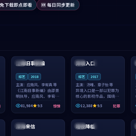
 免下载即点即看
🆕 每日同步更新
99:53
99:39
江南旧事新编
异境入口
日本
院线
泰国
独播
综艺
2018
综艺
2017
主演：
应南风、李宥真 等
主演：
汤唯、章子怡 等
《江南旧事新编》由邵景
异境入口是一部以犯罪为
明执导，应南风、李宥真
核心的影视作品，围绕危
领衔主演，是一部2018年
机、反转与人物成长展
81,984
9.5
12,388
9.5
情
惊悚
犯罪
上映的日本惊悚综艺。影
开，整体节奏紧凑，值得
片以邻里温情为切入，呈
推荐观看。
99:45
99:51
现一段从初遇到告别都浸
着真实情...
深海来信
暗夜降临
日本
4K
中国
完结