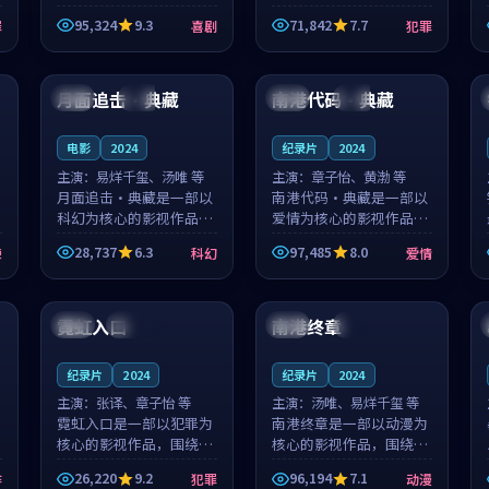
泰国的城市气质与母女情
台湾的城市气质与异国相
95,324
9.3
71,842
7.7
罪
喜剧
犯罪
深的人物心境共同构筑了
遇的人物心境共同构筑了
影片基调。顾予安、戚南
影片基调。山下凉太、沈
99:27
99:39
柯用细腻的表演撑起整部
知韵用细腻的表演撑起整
喜剧电影...
部犯罪电...
月面追击·典藏
南港代码·典藏
日本
完结
法国
院线
电影
2024
纪录片
2024
主演：
易烊千玺、汤唯 等
主演：
章子怡、黄渤 等
月面追击·典藏是一部以
南港代码·典藏是一部以
科幻为核心的影视作品，
爱情为核心的影视作品，
围绕危机、反转与人物成
围绕危机、反转与人物成
28,737
6.3
97,485
8.0
悚
科幻
爱情
长展开，整体节奏紧凑，
长展开，整体节奏紧凑，
值得推荐观看。
值得推荐观看。
99:31
99:29
霓虹入口
南港终章
韩国
连载中
中国
杜比
纪录片
2024
纪录片
2024
主演：
张译、章子怡 等
主演：
汤唯、易烊千玺 等
霓虹入口是一部以犯罪为
南港终章是一部以动漫为
核心的影视作品，围绕危
核心的影视作品，围绕危
机、反转与人物成长展
机、反转与人物成长展
26,220
9.2
96,194
7.1
作
犯罪
动漫
开，整体节奏紧凑，值得
开，整体节奏紧凑，值得