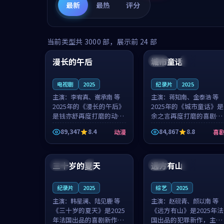
最新
最热
评分
99:16
99:52
当前类型共
3000
部，展示前
24
部
漫长的午后
城市童话
中国
高分
美国
院线
电视剧
2025
纪录片
2025
主演：
李宥真、谢承南 等
主演：
蒋知南、金泰浩 等
2025年的《漫长的午后》
2025年的《城市童话》是
是钱亦舒再度打磨的动漫
余之言再度打磨的喜剧佳
佳作。中国大陆的取景与
作。美国的取景与历史战
89,347
8.4
84,867
8.8
动漫
喜
海岛日常的氛围相互成
争的氛围相互成就，蒋知
就，李宥真与谢承南的对
南与金泰浩的对手戏自然
99:12
99:48
手戏自然克制，让整部影
克制，让整部影片在悬念
片在悬念与...
与温度之...
三十岁的夏天
远方有山
法国
4K
法国
独播
纪录片
2025
综艺
2025
主演：
韩星澜、陆见鹿 等
主演：
赵砚青、颜以南 等
《三十岁的夏天》是2025
《远方有山》是2025年法
年法国出品的喜剧新作，
国出品的犯罪新作，主创