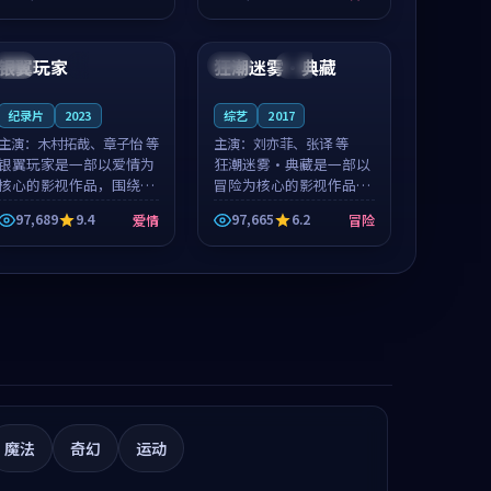
凑，值得推荐观看。
推荐观看。
99:50
99:56
银翼玩家
狂潮迷雾·典藏
美国
4K
中国
高分
纪录片
2023
综艺
2017
主演：
木村拓哉、章子怡 等
主演：
刘亦菲、张译 等
银翼玩家是一部以爱情为
狂潮迷雾·典藏是一部以
核心的影视作品，围绕危
冒险为核心的影视作品，
机、反转与人物成长展
围绕危机、反转与人物成
97,689
9.4
97,665
6.2
爱情
冒险
开，整体节奏紧凑，值得
长展开，整体节奏紧凑，
推荐观看。
值得推荐观看。
魔法
奇幻
运动