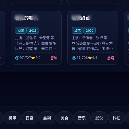
筑了影片基调。莫如初、
就，苏柏然与樊清晏的对
99:05
99:52
林星桥用细腻的表演撑起
手戏自然克制，让整部影
整部科幻电影...
片在悬念与...
看见的客人
危城终章
泰国
完结
英国
杜比
动漫
2018
综艺
2020
主演：
戚南柯、安星河 等
主演：
雷佳音、张译 等
《看见的客人》由佐藤翔
危城终章是一部以悬疑为
执导，戚南柯、安星河领
核心的影视作品，围绕危
衔主演，是一部2018年上
机、反转与人物成长展
97,727
9.0
97,706
9.4
幻
冒险
悬疑
映的泰国冒险动漫。影片
开，整体节奏紧凑，值得
以海岸抒情为切入，呈现
推荐观看。
一段从初遇到告别都浸着
真实情绪...
机甲
日常
悬疑
美食
音乐
武侠
科幻