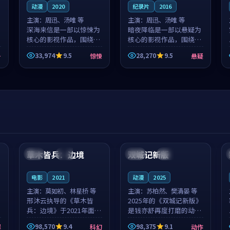
动漫
2020
纪录片
2016
主演：
周迅、汤唯 等
主演：
周迅、汤唯 等
深海来信是一部以惊悚为
暗夜降临是一部以悬疑为
核心的影视作品，围绕危
核心的影视作品，围绕危
机、反转与人物成长展
机、反转与人物成长展
33,974
9.5
28,270
9.5
争
惊悚
悬疑
开，整体节奏紧凑，值得
开，整体节奏紧凑，值得
推荐观看。
推荐观看。
99:44
99:40
草木皆兵：边境
双城记新版
泰国
独播
中国
独播
电影
2021
动漫
2025
主演：
莫如初、林星桥 等
主演：
苏柏然、樊清晏 等
邢沐云执导的《草木皆
2025年的《双城记新版》
兵：边境》于2021年面
是钱亦舒再度打磨的动作
世，泰国的城市气质与校
佳作。中国大陆的取景与
98,570
9.4
98,375
9.1
罪
科幻
动作
园青春的人物心境共同构
沙漠探险的氛围相互成