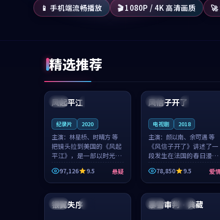
📱 手机端流畅播放
🎬 1080P / 4K 高清画质

精选推荐
99:07
99:21
风起平江
风信子开了
美国
完结
法国
4K
纪录片
2020
电视剧
2018
主演：
林星桥、时晴方 等
主演：
颜以南、余可遇 等
把镜头拉到美国的《风起
《风信子开了》讲述了一
平江》，是一部以时光记
段发生在法国的春日漫步
忆为底色的悬疑作品。林
故事。颜以南饰演的主角
97,126
9.5
78,850
9.5
悬疑
爱
星桥和时晴方贡献了2020
与余可遇的角色因一场意
年颇受关注的合作演出，
外卷入更深的纠葛，爱情
96:32
99:50
影片在情感层次与现实质
元素贯穿始终，节奏稳健
感之间游...
而富有张力，...
银翼失序
暴雪审判·典藏
泰国
高分
中国
连载中