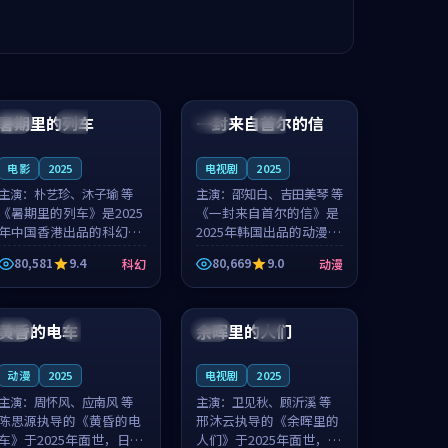
99:24
99:36
暑期里的列车
一封来自首尔的信
中国
杜比
韩国
热播
电影
2025
电视剧
2025
主演：
朴艺珍、沐子瑜 等
主演：
邵知白、吉田美琴 等
《暑期里的列车》是2025
《一封来自首尔的信》是
年中国香港出品的科幻新
2025年韩国出品的动漫新
作，主创团队希望用城市
作，主创团队希望用高考
80,581
9.4
80,669
9.0
科幻
动漫
夜归人的故事让观众停下
往事的故事让观众停下来
来想一想。朴艺珍领衔，
想一想。邵知白领衔，吉
99:20
99:56
沐子瑜担任重要角色，郑
田美琴担任重要角色，谢
书延的叙...
承南的叙...
黄昏的电车
余晖里的人们
日本
4K
泰国
完结
动漫
2025
电视剧
2025
主演：
周怀风、应南风 等
主演：
卫见秋、顾沂溪 等
陈思源执导的《黄昏的电
邢沐云执导的《余晖里的
车》于2025年面世，日本
人们》于2025年面世，泰