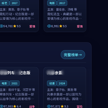
综艺
2017
电影
2017
主演：
黄渤、章子怡 等
主演：
雷佳音、汤唯 等
霓虹行动·纪念版是一部
霓虹逃生·典藏是一部以
以爱情为核心的影视作
爱情为核心的影视作品，
品，围绕危机、反转与人
围绕危机、反转与人物成
54,701
9.5
8,991
9.5
爱情
爱情
物成长展开，整体节奏紧
长展开，整体节奏紧凑，
凑，值得推荐观看。
值得推荐观看。
完整榜单
99:45
99:31
寒锋列车·纪念版
风暴余震
日本
院线
韩国
院线
电影
2021
动漫
2024
主演：
易烊千玺、河正宇 等
主演：
章子怡、黄渤 等
寒锋列车·纪念版是一部
风暴余震是一部以冒险为
以战争为核心的影视作
核心的影视作品，围绕危
品，围绕危机、反转与人
机、反转与人物成长展
97,993
6.4
97,871
9.3
战争
冒险
物成长展开，整体节奏紧
开，整体节奏紧凑，值得