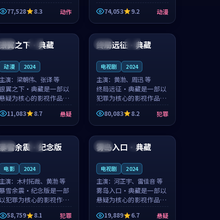
的城市气质与渔村故事的
国的城市气质与小镇生活
77,528
8.3
74,053
9.2
动作
动漫
人物心境共同构筑了影片
的人物心境共同构筑了影
基调。周怀风、应南风用
片基调。卫见秋、顾沂溪
98:04
99:00
细腻的表演撑起整部动作
用细腻的表演撑起整部动
电影，剧...
漫电影，...
银翼之下·典藏
终局远征·典藏
中国
高分
英国
杜比
动漫
2024
电视剧
2024
主演：
梁朝伟、张译 等
主演：
黄渤、周迅 等
银翼之下·典藏是一部以
终局远征·典藏是一部以
悬疑为核心的影视作品，
犯罪为核心的影视作品，
围绕危机、反转与人物成
围绕危机、反转与人物成
11,083
8.7
80,083
8.2
悬疑
犯罪
长展开，整体节奏紧凑，
长展开，整体节奏紧凑，
值得推荐观看。
值得推荐观看。
99:54
99:01
暴雪余震·纪念版
雾岛入口·典藏
日本
杜比
法国
4K
电影
2024
电视剧
2024
主演：
木村拓哉、黄渤 等
主演：
河正宇、雷佳音 等
暴雪余震·纪念版是一部
雾岛入口·典藏是一部以
以犯罪为核心的影视作
悬疑为核心的影视作品，
品，围绕危机、反转与人
围绕危机、反转与人物成
58,759
8.1
19,889
6.7
犯罪
悬疑
物成长展开，整体节奏紧
长展开，整体节奏紧凑，