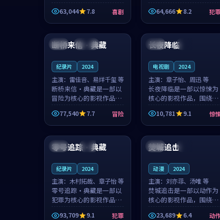
主创团队希望用深夜电台
团队希望用高校追梦的故
63,044
7.8
64,666
8.2
喜剧
犯
的故事让观众停下来想一
事让观众停下来想一想。
想。韩星澜领衔，陆见鹿
赵砚青领衔，颜以南担任
95:20
99:10
担任重要角色，山田纯一
重要角色，山田纯一的叙
的叙事节...
事节奏一...
断桥来信·典藏
长夜降临
美国
连载中
美国
院线
纪录片
2024
电视剧
2024
主演：
雷佳音、易烊千玺 等
主演：
章子怡、周迅 等
断桥来信·典藏是一部以
长夜降临是一部以惊悚为
冒险为核心的影视作品，
核心的影视作品，围绕危
围绕危机、反转与人物成
机、反转与人物成长展
77,540
7.7
10,781
9.1
冒险
惊
长展开，整体节奏紧凑，
开，整体节奏紧凑，值得
值得推荐观看。
推荐观看。
99:31
99:36
零号追踪·典藏
焚城追击
中国
完结
中国
院线
纪录片
2024
动漫
2024
主演：
木村拓哉、章子怡 等
主演：
刘亦菲、汤唯 等
零号追踪·典藏是一部以
焚城追击是一部以动作为
犯罪为核心的影视作品，
核心的影视作品，围绕危
围绕危机、反转与人物成
机、反转与人物成长展
93,709
9.1
23,689
6.4
犯罪
动
长展开，整体节奏紧凑，
开，整体节奏紧凑，值得