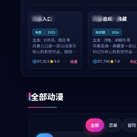
成就，罗见微与沈意林的
想一想。谢以诺领衔，高
99:39
99:49
对手戏自然克制，让整部
若初担任重要角色，戚南
影片在悬念...
柯的叙事节...
风暴入口
风暴追缉·典藏
法国
独播
中国
高分
电影
2023
电视剧
2016
主演：
刘亦菲、周迅 等
主演：
汤唯、梁朝伟 等
风暴入口是一部以动漫为
风暴追缉·典藏是一部以
核心的影视作品，围绕危
科幻为核心的影视作品，
机、反转与人物成长展
围绕危机、反转与人物成
97,813
6.9
97,790
7.0
动漫
科
开，整体节奏紧凑，值得
长展开，整体节奏紧凑，
推荐观看。
值得推荐观看。
全部动漫
全部
恋爱
冒险