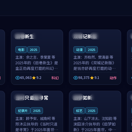
99:04
99:40
旧巷新生
双城记新版
英国
完结
中国
独播
电影
2025
动漫
2025
主演：
余之言、季棠夏 等
主演：
苏柏然、樊清晏 等
2025年的《旧巷新生》是
2025年的《双城记新版》
金正勋再度打磨的科幻佳
是钱亦舒再度打磨的动作
作。英国的取景与雨夜物
佳作。中国大陆的取景与
65,063
9.2
98,375
9.1
剧
科幻
动作
语的氛围相互成就，余之
沙漠探险的氛围相互成
言与季棠夏的对手戏自然
就，苏柏然与樊清晏的对
99:32
99:08
克制，让整部影片在悬念
手戏自然克制，让整部影
与温度之...
片在悬念与...
当时只道是寻常
旧梦如新
泰国
杜比
中国
高分
纪录片
2025
综艺
2025
主演：
顾予安、戚南柯 等
主演：
山下凉太、沈知韵 等
邢沐云执导的《当时只道
滨田凉介执导的《旧梦如
是寻常》于2025年面世，
新》于2025年面世，中国