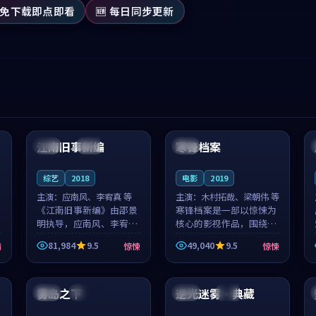
 免下载即点即看
🆕 每日同步更新
99:53
99:22
江南旧事新编
寒锋档案
日本
院线
泰国
4K
综艺
2018
电影
2019
主演：
应南风、李宥真 等
主演：
木村拓哉、梁朝伟 等
《江南旧事新编》由邵景
寒锋档案是一部以惊悚为
明执导，应南风、李宥真
核心的影视作品，围绕危
领衔主演，是一部2018年
机、反转与人物成长展
81,984
9.5
49,040
9.5
情
惊悚
惊悚
上映的日本惊悚综艺。影
开，整体节奏紧凑，值得
片以邻里温情为切入，呈
推荐观看。
99:16
92:06
现一段从初遇到告别都浸
着真实情...
雾岛之下
逆光迷雾·典藏
中国
连载中
英国
杜比