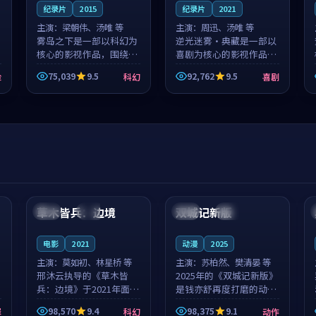
纪录片
2015
纪录片
2021
主演：
梁朝伟、汤唯 等
主演：
周迅、汤唯 等
雾岛之下是一部以科幻为
逆光迷雾·典藏是一部以
核心的影视作品，围绕危
喜剧为核心的影视作品，
机、反转与人物成长展
围绕危机、反转与人物成
75,039
9.5
92,762
9.5
险
科幻
喜剧
开，整体节奏紧凑，值得
长展开，整体节奏紧凑，
推荐观看。
值得推荐观看。
99:44
99:40
草木皆兵：边境
双城记新版
泰国
独播
中国
独播
电影
2021
动漫
2025
主演：
莫如初、林星桥 等
主演：
苏柏然、樊清晏 等
邢沐云执导的《草木皆
2025年的《双城记新版》
兵：边境》于2021年面
是钱亦舒再度打磨的动作
世，泰国的城市气质与校
佳作。中国大陆的取景与
98,570
9.4
98,375
9.1
罪
科幻
动作
园青春的人物心境共同构
沙漠探险的氛围相互成