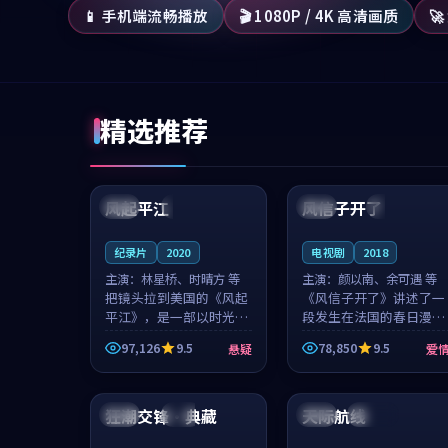
📱 手机端流畅播放
🎬 1080P / 4K 高清画质

精选推荐
99:07
99:21
风起平江
风信子开了
美国
完结
法国
4K
纪录片
2020
电视剧
2018
主演：
林星桥、时晴方 等
主演：
颜以南、余可遇 等
把镜头拉到美国的《风起
《风信子开了》讲述了一
平江》，是一部以时光记
段发生在法国的春日漫步
忆为底色的悬疑作品。林
故事。颜以南饰演的主角
97,126
9.5
78,850
9.5
悬疑
爱
星桥和时晴方贡献了2020
与余可遇的角色因一场意
年颇受关注的合作演出，
外卷入更深的纠葛，爱情
99:17
99:34
影片在情感层次与现实质
元素贯穿始终，节奏稳健
感之间游...
而富有张力，...
狂潮交锋·典藏
天际航线
美国
院线
韩国
连载中