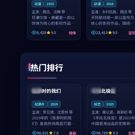
动漫
2015
动漫
2016
主演：
周迅、沈腾 等
主演：
木村拓哉、周迅 等
狂潮交锋·典藏是一部以
天际航线是一部以冒险为
惊悚为核心的影视作品，
核心的影视作品，围绕危
围绕危机、反转与人物成
机、反转与人物成长展
9,428
9.5
22,413
9.5
惊悚
冒
长展开，整体节奏紧凑，
开，整体节奏紧凑，值得
值得推荐观看。
推荐观看。
热门排行
99:22
99:18
致那时的我们
寻找北极星
中国
4K
中国
4K
纪录片
2019
综艺
2023
主演：
罗见微、沈意林 等
主演：
谢以诺、高若初 等
2019年的《致那时的我
《寻找北极星》是2023年
们》是高桥纯再度打磨的
中国香港出品的犯罪新
喜剧佳作。中国大陆的取
作，主创团队希望用公路
98,831
7.8
98,780
9.3
喜剧
犯
景与都市寓言的氛围相互
冒险的故事让观众停下来