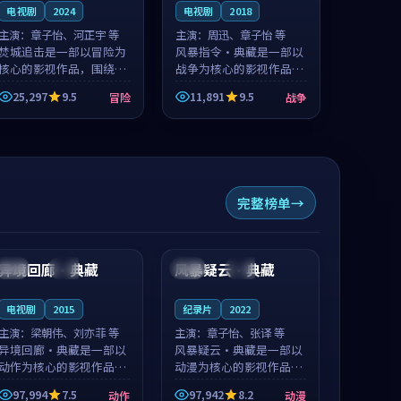
电视剧
2024
电视剧
2018
主演：
章子怡、河正宇 等
主演：
周迅、章子怡 等
焚城追击是一部以冒险为
风暴指令·典藏是一部以
核心的影视作品，围绕危
战争为核心的影视作品，
机、反转与人物成长展
围绕危机、反转与人物成
25,297
9.5
11,891
9.5
冒险
战争
开，整体节奏紧凑，值得
长展开，整体节奏紧凑，
推荐观看。
值得推荐观看。
完整榜单
94:30
99:13
异境回廊·典藏
风暴疑云·典藏
中国
院线
中国
完结
电视剧
2015
纪录片
2022
主演：
梁朝伟、刘亦菲 等
主演：
章子怡、张译 等
异境回廊·典藏是一部以
风暴疑云·典藏是一部以
动作为核心的影视作品，
动漫为核心的影视作品，
围绕危机、反转与人物成
围绕危机、反转与人物成
97,994
7.5
97,942
8.2
动作
动漫
长展开，整体节奏紧凑，
长展开，整体节奏紧凑，