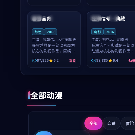
成就，罗见微与沈意林的
想一想。谢以诺领衔，高
99:23
88:52
对手戏自然克制，让整部
若初担任重要角色，戚南
影片在悬念...
柯的叙事节...
暴雪营救
狂潮信号·典藏
泰国
院线
泰国
杜比
综艺
2015
电影
2016
主演：
梁朝伟、木村拓哉 等
主演：
刘亦菲、沈腾 等
暴雪营救是一部以喜剧为
狂潮信号·典藏是一部以
核心的影视作品，围绕危
动漫为核心的影视作品，
机、反转与人物成长展
围绕危机、反转与人物成
97,926
6.2
97,885
9.4
喜剧
动
开，整体节奏紧凑，值得
长展开，整体节奏紧凑，
推荐观看。
值得推荐观看。
全部动漫
全部
恋爱
冒险