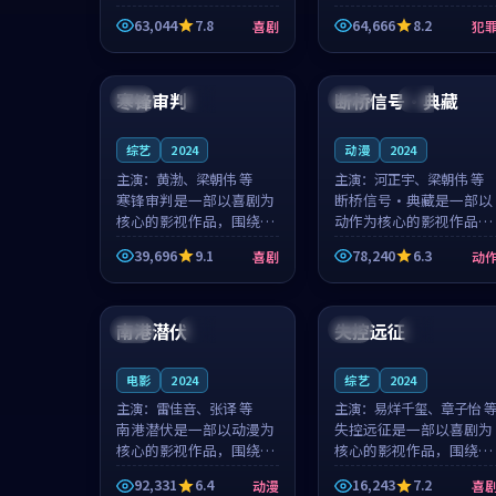
主创团队希望用深夜电台
团队希望用高校追梦的故
63,044
7.8
64,666
8.2
喜剧
犯
的故事让观众停下来想一
事让观众停下来想一想。
想。韩星澜领衔，陆见鹿
赵砚青领衔，颜以南担任
99:16
99:33
担任重要角色，山田纯一
重要角色，山田纯一的叙
的叙事节...
事节奏一...
寒锋审判
断桥信号·典藏
中国
杜比
英国
独播
综艺
2024
动漫
2024
主演：
黄渤、梁朝伟 等
主演：
河正宇、梁朝伟 等
寒锋审判是一部以喜剧为
断桥信号·典藏是一部以
核心的影视作品，围绕危
动作为核心的影视作品，
机、反转与人物成长展
围绕危机、反转与人物成
39,696
9.1
78,240
6.3
喜剧
动
开，整体节奏紧凑，值得
长展开，整体节奏紧凑，
推荐观看。
值得推荐观看。
99:40
97:41
南港潜伏
失控远征
英国
杜比
中国
杜比
电影
2024
综艺
2024
主演：
雷佳音、张译 等
主演：
易烊千玺、章子怡 
南港潜伏是一部以动漫为
失控远征是一部以喜剧为
核心的影视作品，围绕危
核心的影视作品，围绕危
机、反转与人物成长展
机、反转与人物成长展
92,331
6.4
16,243
7.2
动漫
喜
开，整体节奏紧凑，值得
开，整体节奏紧凑，值得