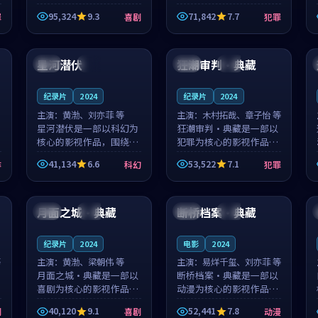
泰国的城市气质与母女情
台湾的城市气质与异国相
95,324
9.3
71,842
7.7
罪
喜剧
犯罪
深的人物心境共同构筑了
遇的人物心境共同构筑了
影片基调。顾予安、戚南
影片基调。山下凉太、沈
99:51
99:36
柯用细腻的表演撑起整部
知韵用细腻的表演撑起整
喜剧电影...
部犯罪电...
星河潜伏
狂潮审判·典藏
韩国
完结
中国
杜比
纪录片
2024
纪录片
2024
主演：
黄渤、刘亦菲 等
主演：
木村拓哉、章子怡 等
星河潜伏是一部以科幻为
狂潮审判·典藏是一部以
核心的影视作品，围绕危
犯罪为核心的影视作品，
机、反转与人物成长展
围绕危机、反转与人物成
41,134
6.6
53,522
7.1
作
科幻
犯罪
开，整体节奏紧凑，值得
长展开，整体节奏紧凑，
推荐观看。
值得推荐观看。
99:13
99:32
月面之城·典藏
断桥档案·典藏
法国
杜比
中国
院线
纪录片
2024
电影
2024
等
主演：
黄渤、梁朝伟 等
主演：
易烊千玺、刘亦菲 等
月面之城·典藏是一部以
断桥档案·典藏是一部以
喜剧为核心的影视作品，
动漫为核心的影视作品，
围绕危机、反转与人物成
围绕危机、反转与人物成
40,120
9.1
52,441
7.8
剧
喜剧
动漫
长展开，整体节奏紧凑，
长展开，整体节奏紧凑，