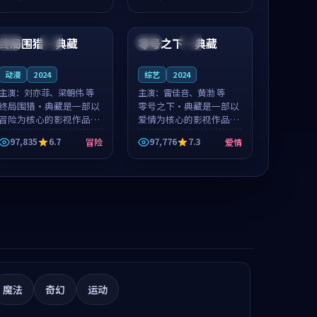
值得推荐观看。
值得推荐观看。
99:59
99:30
终局围猎·典藏
零号之下·典藏
中国
独播
中国
院线
动漫
2024
综艺
2024
主演：
刘亦菲、梁朝伟 等
主演：
雷佳音、黄渤 等
终局围猎·典藏是一部以
零号之下·典藏是一部以
冒险为核心的影视作品，
爱情为核心的影视作品，
围绕危机、反转与人物成
围绕危机、反转与人物成
97,835
6.7
97,776
7.3
冒险
爱情
长展开，整体节奏紧凑，
长展开，整体节奏紧凑，
值得推荐观看。
值得推荐观看。
魔法
奇幻
运动