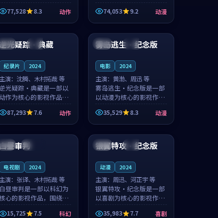
的城市气质与渔村故事的
国的城市气质与小镇生活
77,528
8.3
74,053
9.2
动作
动漫
人物心境共同构筑了影片
的人物心境共同构筑了影
基调。周怀风、应南风用
片基调。卫见秋、顾沂溪
99:28
97:44
细腻的表演撑起整部动作
用细腻的表演撑起整部动
电影，剧...
漫电影，...
逆光疑踪·典藏
雾岛逃生·纪念版
韩国
院线
中国
高分
纪录片
2024
电影
2024
主演：
沈腾、木村拓哉 等
主演：
黄渤、周迅 等
逆光疑踪·典藏是一部以
雾岛逃生·纪念版是一部
动作为核心的影视作品，
以动漫为核心的影视作
围绕危机、反转与人物成
品，围绕危机、反转与人
87,293
7.6
35,529
8.3
动作
动漫
长展开，整体节奏紧凑，
物成长展开，整体节奏紧
值得推荐观看。
凑，值得推荐观看。
99:27
99:39
白昼审判
银翼特攻·纪念版
日本
连载中
法国
独播
电视剧
2024
动漫
2024
主演：
张译、木村拓哉 等
主演：
周迅、河正宇 等
白昼审判是一部以科幻为
银翼特攻·纪念版是一部
核心的影视作品，围绕危
以喜剧为核心的影视作
机、反转与人物成长展
品，围绕危机、反转与人
15,725
7.5
35,983
7.7
科幻
喜剧
开，整体节奏紧凑，值得
物成长展开，整体节奏紧