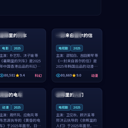
99:24
99:36
暑期里的列车
一封来自首尔的信
中国
杜比
韩国
热播
电影
2025
电视剧
2025
主演：
朴艺珍、沐子瑜 等
主演：
邵知白、吉田美琴 等
《暑期里的列车》是2025
《一封来自首尔的信》是
年中国香港出品的科幻新
2025年韩国出品的动漫新
作，主创团队希望用城市
作，主创团队希望用高考
80,581
9.4
80,669
9.0
科幻
动漫
夜归人的故事让观众停下
往事的故事让观众停下来
来想一想。朴艺珍领衔，
想一想。邵知白领衔，吉
99:20
99:56
沐子瑜担任重要角色，郑
田美琴担任重要角色，谢
书延的叙...
承南的叙...
黄昏的电车
余晖里的人们
日本
4K
泰国
完结
动漫
2025
电视剧
2025
主演：
周怀风、应南风 等
主演：
卫见秋、顾沂溪 等
陈思源执导的《黄昏的电
邢沐云执导的《余晖里的
车》于2025年面世，日本
人们》于2025年面世，泰