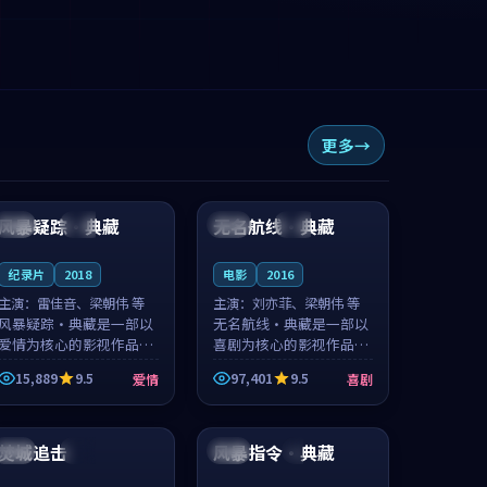
更多
99:23
98:37
风暴疑踪·典藏
无名航线·典藏
英国
热播
英国
独播
纪录片
2018
电影
2016
主演：
雷佳音、梁朝伟 等
主演：
刘亦菲、梁朝伟 等
风暴疑踪·典藏是一部以
无名航线·典藏是一部以
爱情为核心的影视作品，
喜剧为核心的影视作品，
围绕危机、反转与人物成
围绕危机、反转与人物成
15,889
9.5
97,401
9.5
爱情
喜剧
长展开，整体节奏紧凑，
长展开，整体节奏紧凑，
值得推荐观看。
值得推荐观看。
99:16
99:27
焚城追击
风暴指令·典藏
中国
院线
日本
4K