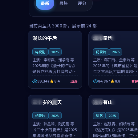
最新
最热
评分
99:16
99:52
当前类型共
3000
部，展示前
24
部
漫长的午后
城市童话
中国
高分
美国
院线
电视剧
2025
纪录片
2025
主演：
李宥真、谢承南 等
主演：
蒋知南、金泰浩 等
2025年的《漫长的午后》
2025年的《城市童话》是
是钱亦舒再度打磨的动漫
余之言再度打磨的喜剧佳
佳作。中国大陆的取景与
作。美国的取景与历史战
89,347
8.4
84,867
8.8
动漫
喜
海岛日常的氛围相互成
争的氛围相互成就，蒋知
就，李宥真与谢承南的对
南与金泰浩的对手戏自然
99:12
99:48
手戏自然克制，让整部影
克制，让整部影片在悬念
片在悬念与...
与温度之...
三十岁的夏天
远方有山
法国
4K
法国
独播
纪录片
2025
综艺
2025
主演：
韩星澜、陆见鹿 等
主演：
赵砚青、颜以南 等
《三十岁的夏天》是2025
《远方有山》是2025年法
年法国出品的喜剧新作，
国出品的犯罪新作，主创